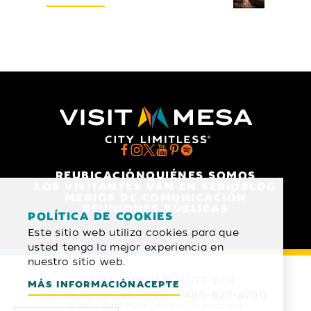
REUBICACIÓN
QUIÉNES SOMOS
LOS VISITANTES VAN EN SERIO
BLOG
MEDIOS DE COMUNICACIÓN
REUNIONES PÚBLICAS
POLÍTICA DE COOKIES
Este sitio web utiliza cookies para que
usted tenga la mejor experiencia en
nuestro sitio web.
1 N MACDONALD SUITE 209
MÁS INFORMACIÓN
ACEPTE
MESA, ARIZONA 85201
480-827-4700
© 2026 Visita Mesa
Política de privacidad