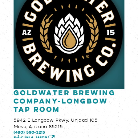
Goldwater Brewing
Company-Longbow
Tap Room
5942 E Longbow Pkwy, Unidad 105
Mesa, Arizona 85215
(480) 590-3215