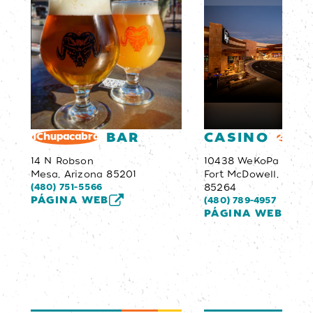
BAR
CASINO
1Chupacabra
2We-K
14 N Robson
10438 WeKoPa Way
Mesa, Arizona 85201
Fort McDowell, Arizo
(480) 751-5566
85264
PÁGINA WEB
(480) 789-4957
PÁGINA WEB