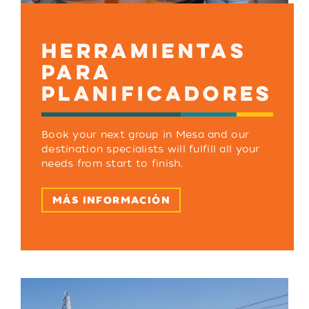
HERRAMIENTAS
PARA
PLANIFICADORES
Book your next group in Mesa and our
destination specialists will fulfill all your
needs from start to finish.
MÁS INFORMACIÓN