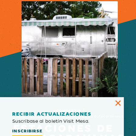
COMPARTIR
RECIBIR ACTUALIZACIONES
Inicio
Dónde alojarse
Estaciones de autocaravanas
Suscríbase al boletín Visit Mesa.
ESTACIONES DE
INSCRIBIRSE