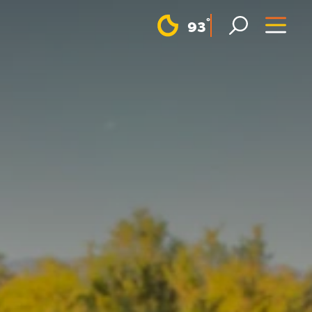
F
°
93