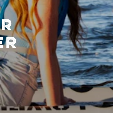
ER
ER