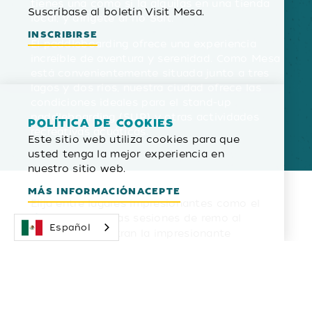
tienes una como si la alquilas en una tienda
Suscríbase al boletín Visit Mesa.
local, y dirígete al río Salt.
INSCRIBIRSE
El paddleboarding ofrece una experiencia
increíble de aventura y serenidad. Como Mesa
está convenientemente situada junto a tres
lagos y dos ríos, nuestra ciudad ofrece las
condiciones ideales para el stand-up
paddleboarding (SUP) y otras actividades
POLÍTICA DE COOKIES
recreativas acuáticas.
Este sitio web utiliza cookies para que
usted tenga la mejor experiencia en
nuestro sitio web.
MÁS INFORMACIÓN
ACEPTE
Elija entre lugares impresionantes como el
, donde las sesiones de remo al
río Salt
Español
atardecer muestran la impresionante
Montaña Roja, o reme por las paredes
tachonadas de cactus
del lago Canyon
y las
impresionantes vistas del desierto en el lago
Saguaro. Disfrute como nunca del paisaje de
Sonora mientras navega por sus tranquilas