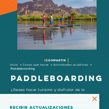
COMPARTIR
Inicio
Cosas que hacer
Actividades acuáticas
Paddleboarding
PADDLEBOARDING
¿Desea hacer turismo y disfrutar de la
serenidad del desierto de Arizona? El
paddleboarding le proporcionará precisamente
eso. Coge tu tabla de paddleboard, tanto si ya
RECIBIR ACTUALIZACIONES