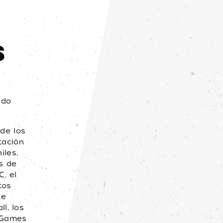
S
ido
de los
tación
iles,
s de
C, el
tos
ke
l, los
 Games