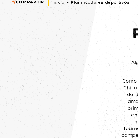
COMPARTIR
Inicio
Planificadores deportivos
Al
Como 
Chica
de d
ama
prim
en
n
Tourn
campe