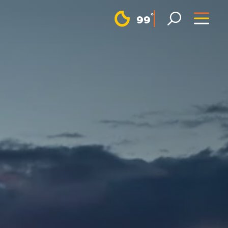
F
°
99