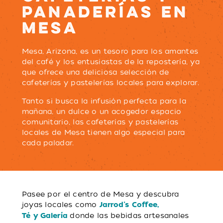
PANADERÍAS EN
MESA
Mesa, Arizona, es un tesoro para los amantes
del café y los entusiastas de la repostería, ya
que ofrece una deliciosa selección de
cafeterías y pastelerías locales para explorar.
Tanto si busca la infusión perfecta para la
mañana, un dulce o un acogedor espacio
comunitario, las cafeterías y pastelerías
locales de Mesa tienen algo especial para
cada paladar.
Pasee por el centro de Mesa y descubra
joyas locales como
Jarrod's Coffee
,
donde las bebidas artesanales
Té y Galería