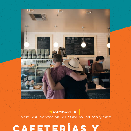
COMPARTIR
Inicio
Alimentación
Desayuno, brunch y café
CAFETERÍAS Y