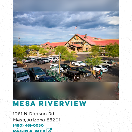
Mesa Riverview
1061 N Dobson Rd
Mesa, Arizona 85201
(480) 461-0050
PÁGINA WEB